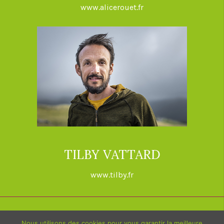
www.alicerouet.fr
et les mobilités de la
colonne
– Freins osseux,
musculaires
– Préparations
articulaires et
musculaires
– Adaptations
– Compensations
Mise en pratique «
yoganatomie »
TILBY VATTARD
Du 19 au 20 :
Christian
www.tilby.fr
Berthon –
Le Tantra, voie
de transformation.
Fondements de la tradition
FORMATION YOGA DU MONDE – 02 51 23 61 36 –
Nous utilisons des cookies pour vous garantir la meilleure