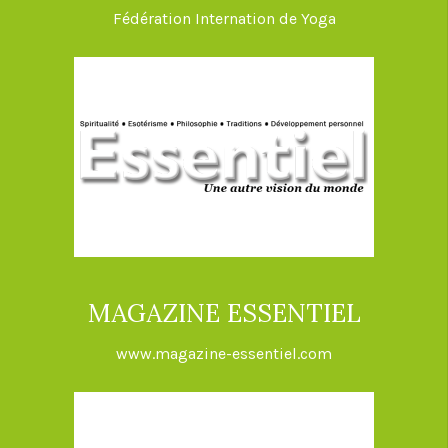
de l’Hindouisme et
Fédération Internation de Yoga
du yoga.
Les Fondements de
l’hindouisme
Du
Samedi
Les
Philippe Djoharikian
1ère
26 février
Sables
Hatha Yoga et Kriyas
semaine
au Jeudi
d’Olonne
Yoga
3 mars
(85)
2022
MAGAZINE ESSENTIEL
Du 19
www.magazine-essentiel.com
Les
3ème
mars
Emmanuel Cloutour
Sables
week-
au 20
– Introduction au
d’Olonne
end
mars
Yoga
IYENGAR
(85)