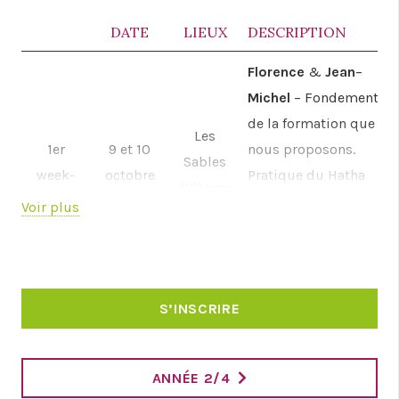
DATE
LIEUX
DESCRIPTION
Florence
&
Jean
–
Michel
– Fondements
de la formation que
Les
1er
9 et 10
nous proposons.
Sables
week-
octobre
Pratique du Hatha
d’Olonne
end
2021
Yoga suivant les
Voir plus
(85)
enseignements de
Swami Sivananda
et
Vishnu Devananda
S’INSCRIRE
Rodolphe Milliat
–
Philosophie et
Culture Indienne
ANNÉE 2/4
Samedi : la